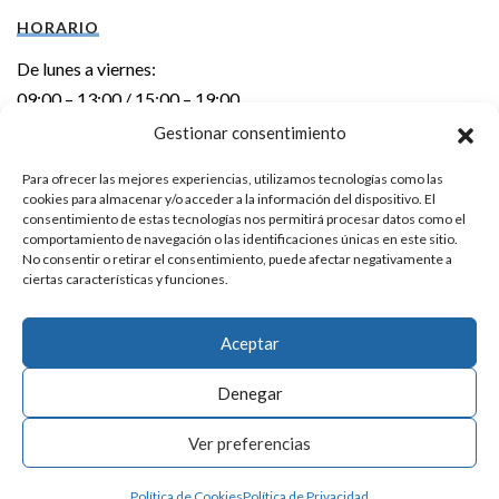
HORARIO
De lunes a viernes:
09:00 – 13:00 / 15:00 – 19:00
Gestionar consentimiento
DIRECCIÓN
Para ofrecer las mejores experiencias, utilizamos tecnologías como las
cookies para almacenar y/o acceder a la información del dispositivo. El
Errebal kalea 6 – 1º izda.
consentimiento de estas tecnologías nos permitirá procesar datos como el
20600 EIBAR (Gipuzkoa)
comportamiento de navegación o las identificaciones únicas en este sitio.
No consentir o retirar el consentimiento, puede afectar negativamente a
ciertas características y funciones.
CONTACTO
Teléfono:
943 20 24 92
Aceptar
E-mail:
info@laka.eus
Denegar
Aviso Legal
|
Política de Privacidad
Ver preferencias
Política de Cookies
Política de Privacidad