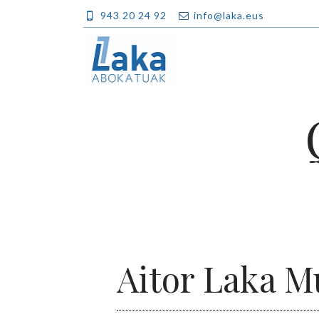
943 20 24 92
info@laka.eus
Aitor Laka 