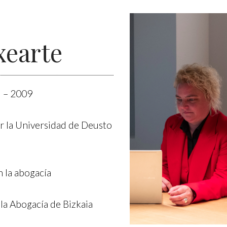
xearte
U – 2009
r la Universidad de Deusto
n la abogacía
la Abogacía de Bizkaia