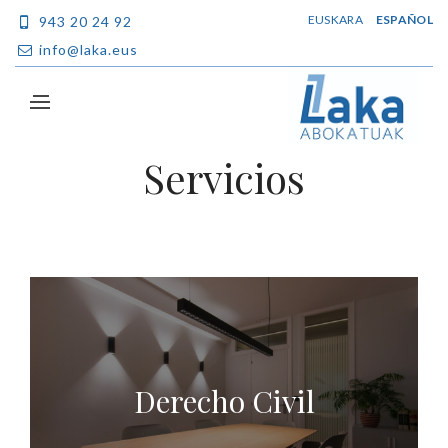
EUSKARA
ESPAÑOL
943 20 24 92
info@laka.eus
Servicios
Derecho Civil