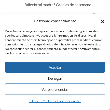
fallecio mi madre? Gracias de antemano.
Reply
Gestionar consentimiento
Para ofrecer las mejores experiencias, utilizamos tecnologías como las
cookies para almacenar y/o acceder a la información del dispositivo. El
Elena Laka
consentimiento de estas tecnologías nos permitirá procesar datos como el
2020-06-04
comportamiento de navegación o las identificaciones únicas en este sitio.
No consentir o retirar el consentimiento, puede afectar negativamente a
El impuesto grava la adquisición de bienes por
ciertas características y funciones.
herencia, se devenga al fallecimiento del
causante, y deben presentarlo los herederos
Aceptar
teniendo en cuenta el valor de los bienes y
Denegar
derechos que cada uno haya recibido.
Ver preferencias
Reply
Política de Cookies
Política de Privacidad