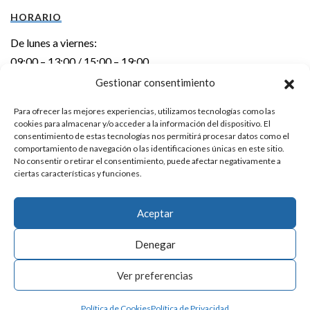
HORARIO
De lunes a viernes:
09:00 – 13:00 / 15:00 – 19:00
Gestionar consentimiento
DIRECCIÓN
Para ofrecer las mejores experiencias, utilizamos tecnologías como las
cookies para almacenar y/o acceder a la información del dispositivo. El
Errebal kalea 6 – 1º izda.
consentimiento de estas tecnologías nos permitirá procesar datos como el
20600 EIBAR (Gipuzkoa)
comportamiento de navegación o las identificaciones únicas en este sitio.
No consentir o retirar el consentimiento, puede afectar negativamente a
ciertas características y funciones.
CONTACTO
Teléfono:
943 20 24 92
Aceptar
E-mail:
info@laka.eus
Denegar
Aviso Legal
|
Política de Privacidad
Ver preferencias
Política de Cookies
Política de Privacidad