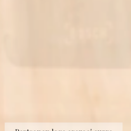
Konfiantzan eta pertsonen
Bila zabiltzan lege-
aholkularitza abokatu baten
arteko gertutasunean