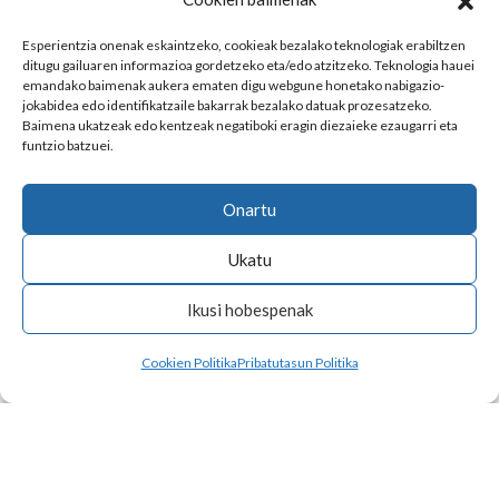
Esperientzia onenak eskaintzeko, cookieak bezalako teknologiak erabiltzen
ditugu gailuaren informazioa gordetzeko eta/edo atzitzeko. Teknologia hauei
emandako baimenak aukera ematen digu webgune honetako nabigazio-
jokabidea edo identifikatzaile bakarrak bezalako datuak prozesatzeko.
Baimena ukatzeak edo kentzeak negatiboki eragin diezaieke ezaugarri eta
funtzio batzuei.
Onartu
Ukatu
Ikusi hobespenak
Cookien Politika
Pribatutasun Politika
ABOKATUA
ABOKATUA
Aitor Laka Muñoz
Elena Laka