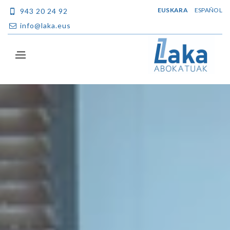
EUSKARA
ESPAÑOL
943 20 24 92
info@laka.eus