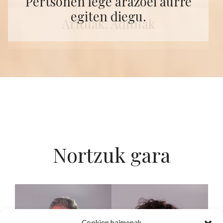
Pertsonen lege arazoei aurre
premia daukazunean.
oinarrituta.
egiten diegu.
Gertutik. Argi. Zuzen.
Arituak. Adituak
Nortzuk gara
Cookien baimenak