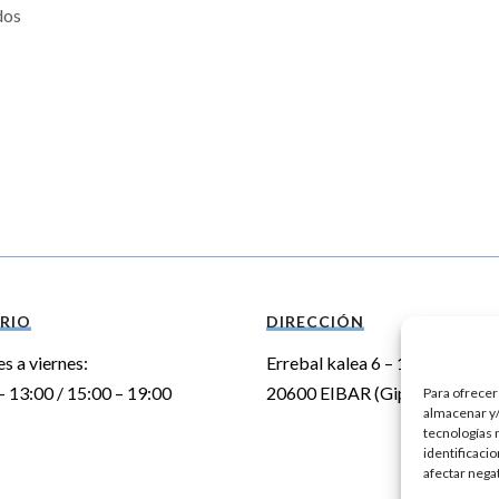
dos
RIO
DIRECCIÓN
es a viernes:
Errebal kalea 6 – 1º izda.
– 13:00 / 15:00 – 19:00
20600 EIBAR (Gipuzkoa)
Para ofrecer
almacenar y/
tecnologías 
identificaci
afectar nega