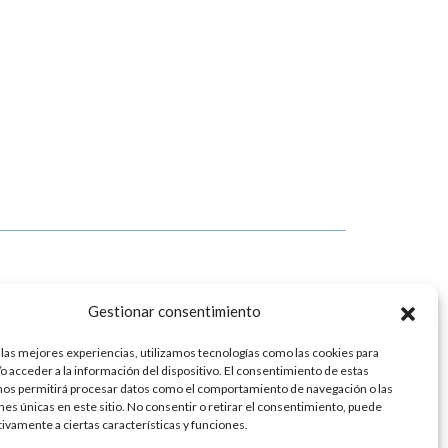
CONTACTO
Gestionar consentimiento
Teléfono:
943 20 24 92
E-mail:
info@laka.eus
 las mejores experiencias, utilizamos tecnologías como las cookies para
o acceder a la información del dispositivo. El consentimiento de estas
nos permitirá procesar datos como el comportamiento de navegación o las
ones únicas en este sitio. No consentir o retirar el consentimiento, puede
tivamente a ciertas características y funciones.