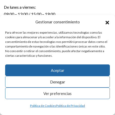
De lunes a viernes:
09:00 – 13:00 / 15:00 – 19:00
Gestionar consentimiento
DIRECCIÓN
Para ofrecer las mejores experiencias, utilizamos tecnologías como las
cookies para almacenar y/o acceder a la información del dispositivo. El
Errebal kalea 6 – 1º izda.
consentimiento de estas tecnologías nos permitirá procesar datos como el
20600 EIBAR (Gipuzkoa)
comportamiento de navegación o las identificaciones únicas en este sitio.
No consentir o retirar el consentimiento, puede afectar negativamente a
ciertas características y funciones.
CONTACTO
Teléfono:
943 20 24 92
Aceptar
E-mail:
info@laka.eus
Denegar
Aviso Legal
|
Política de Privacidad
Ver preferencias
Política de Cookies
Política de Privacidad