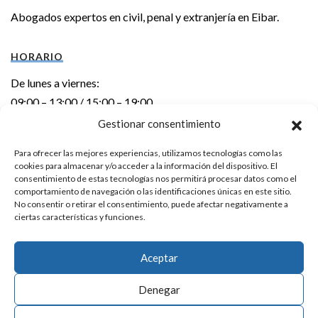
Abogados expertos en civil, penal y extranjería en Eibar.
HORARIO
De lunes a viernes:
09:00 – 13:00 / 15:00 – 19:00
Gestionar consentimiento
DIRECCIÓN
Para ofrecer las mejores experiencias, utilizamos tecnologías como las
cookies para almacenar y/o acceder a la información del dispositivo. El
Errebal kalea 6 – 1º izda.
consentimiento de estas tecnologías nos permitirá procesar datos como el
20600 EIBAR (Gipuzkoa)
comportamiento de navegación o las identificaciones únicas en este sitio.
No consentir o retirar el consentimiento, puede afectar negativamente a
ciertas características y funciones.
CONTACTO
Teléfono:
943 20 24 92
Aceptar
E-mail:
info@laka.eus
Denegar
Aviso Legal
|
Política de Privacidad