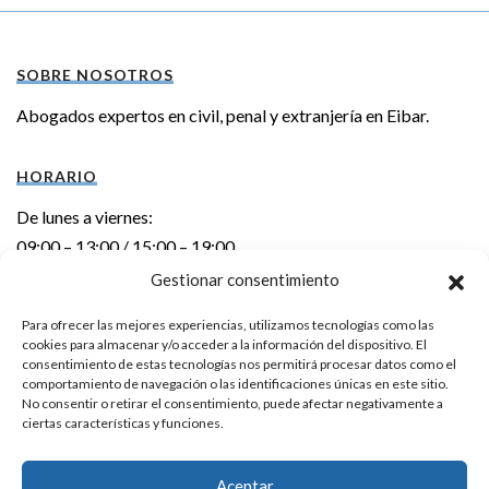
SOBRE NOSOTROS
Abogados expertos en civil, penal y extranjería en Eibar.
HORARIO
De lunes a viernes:
09:00 – 13:00 / 15:00 – 19:00
Gestionar consentimiento
DIRECCIÓN
Para ofrecer las mejores experiencias, utilizamos tecnologías como las
cookies para almacenar y/o acceder a la información del dispositivo. El
Errebal kalea 6 – 1º izda.
consentimiento de estas tecnologías nos permitirá procesar datos como el
20600 EIBAR (Gipuzkoa)
comportamiento de navegación o las identificaciones únicas en este sitio.
No consentir o retirar el consentimiento, puede afectar negativamente a
ciertas características y funciones.
CONTACTO
Teléfono:
943 20 24 92
Aceptar