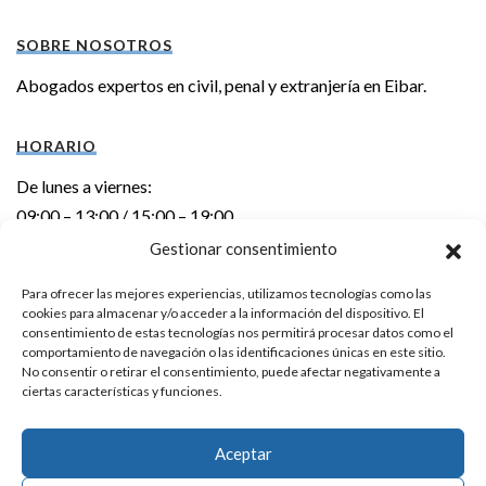
SOBRE NOSOTROS
Abogados expertos en civil, penal y extranjería en Eibar.
HORARIO
De lunes a viernes:
09:00 – 13:00 / 15:00 – 19:00
Gestionar consentimiento
DIRECCIÓN
Para ofrecer las mejores experiencias, utilizamos tecnologías como las
cookies para almacenar y/o acceder a la información del dispositivo. El
Errebal kalea 6 – 1º izda.
consentimiento de estas tecnologías nos permitirá procesar datos como el
20600 EIBAR (Gipuzkoa)
comportamiento de navegación o las identificaciones únicas en este sitio.
No consentir o retirar el consentimiento, puede afectar negativamente a
ciertas características y funciones.
CONTACTO
Teléfono:
943 20 24 92
Aceptar
E-mail:
info@laka.eus