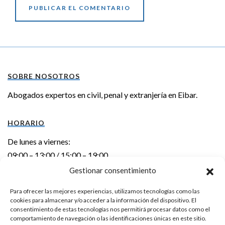
SOBRE NOSOTROS
Abogados expertos en civil, penal y extranjería en Eibar.
HORARIO
De lunes a viernes:
09:00 – 13:00 / 15:00 – 19:00
Gestionar consentimiento
DIRECCIÓN
Para ofrecer las mejores experiencias, utilizamos tecnologías como las
cookies para almacenar y/o acceder a la información del dispositivo. El
Errebal kalea 6 – 1º izda.
consentimiento de estas tecnologías nos permitirá procesar datos como el
20600 EIBAR (Gipuzkoa)
comportamiento de navegación o las identificaciones únicas en este sitio.