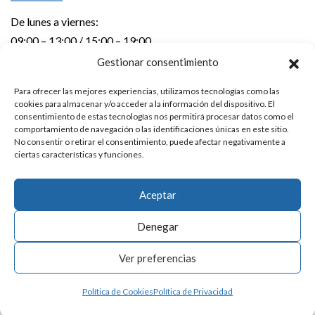
De lunes a viernes:
09:00 – 13:00 / 15:00 – 19:00
Gestionar consentimiento
DIRECCIÓN
Para ofrecer las mejores experiencias, utilizamos tecnologías como las
cookies para almacenar y/o acceder a la información del dispositivo. El
Errebal kalea 6 – 1º izda.
consentimiento de estas tecnologías nos permitirá procesar datos como el
20600 EIBAR (Gipuzkoa)
comportamiento de navegación o las identificaciones únicas en este sitio.
No consentir o retirar el consentimiento, puede afectar negativamente a
ciertas características y funciones.
CONTACTO
Teléfono:
943 20 24 92
Aceptar
E-mail:
info@laka.eus
Denegar
Aviso Legal
|
Política de Privacidad
Ver preferencias
Política de Cookies
Política de Privacidad