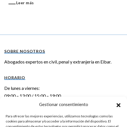
Leer más
SOBRE NOSOTROS
Abogados expertos en civil, penal y extranjería en Eibar.
HORARIO
De lunes a viernes:
09:00 – 13:00 / 15:00 – 19:00
Gestionar consentimiento
DIRECCIÓN
Para ofrecer las mejores experiencias, utilizamos tecnologías como las
cookies para almacenar y/o acceder a la información del dispositivo. El
Errebal kalea 6 – 1º izda.
consentimiento de estas tecnologías nos permitirá procesar datos como el