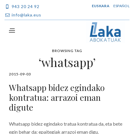
EUSKARA
ESPAÑOL
943 20 24 92
info@laka.eus
BROWSING TAG
‘whatsapp’
2015-09-03
Whatsapp bidez egindako
kontratua: arrazoi eman
digute
Whatsapp bidez egindako tratua kontratua da, eta bete
egin behar da: epaitegiak arrazoi eman digu.