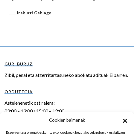
Irakurri Gehiago
GURI BURUZ
Zibil, penal eta atzerritartasuneko abokatu adituak Eibarren.
ORDUTEGIA
Astelehenetik ostiralera:
09:00 – 13:00 / 15:00 – 19:00
Cookien baimenak
HELBIDEA
Esperientzia onenak eskaintzeko, cookieak bezalako teknologiak erabiltzen