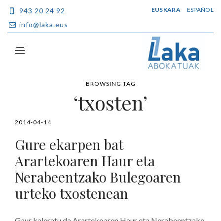
EUSKARA
ESPAÑOL
943 20 24 92
info@laka.eus
BROWSING TAG
‘txosten’
2014-04-14
Gure ekarpen bat
Arartekoaren Haur eta
Nerabeentzako Bulegoaren
urteko txostenean
Gaur kaleratu da Arartekoaren Haur eta Nerabeentzako