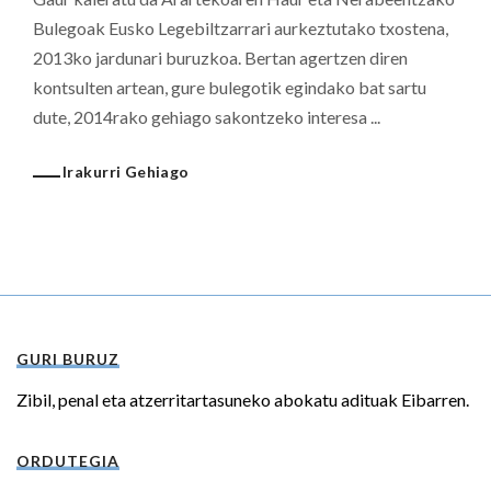
Bulegoak Eusko Legebiltzarrari aurkeztutako txostena,
2013ko jardunari buruzkoa. Bertan agertzen diren
kontsulten artean, gure bulegotik egindako bat sartu
dute, 2014rako gehiago sakontzeko interesa ...
Irakurri Gehiago
GURI BURUZ
Zibil, penal eta atzerritartasuneko abokatu adituak Eibarren.
ORDUTEGIA