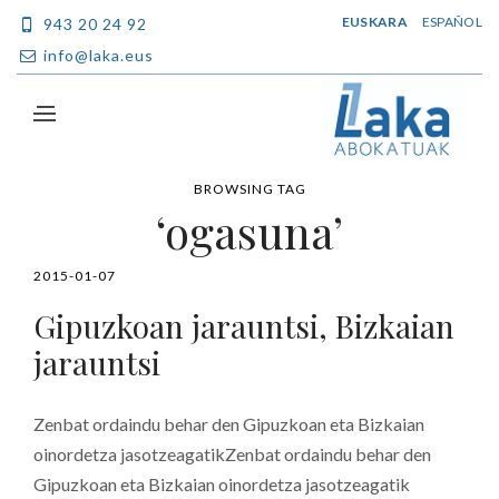
EUSKARA
ESPAÑOL
943 20 24 92
info@laka.eus
BROWSING TAG
‘ogasuna’
2015-01-07
Gipuzkoan jarauntsi, Bizkaian
jarauntsi
Zenbat ordaindu behar den Gipuzkoan eta Bizkaian
oinordetza jasotzeagatikZenbat ordaindu behar den
Gipuzkoan eta Bizkaian oinordetza jasotzeagatik