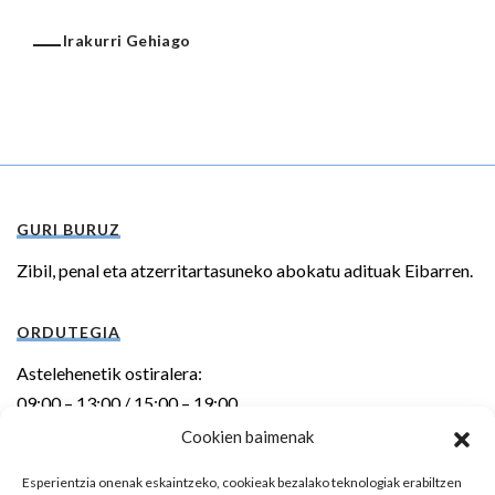
Irakurri Gehiago
GURI BURUZ
Zibil, penal eta atzerritartasuneko abokatu adituak Eibarren.
ORDUTEGIA
Astelehenetik ostiralera:
09:00 – 13:00 / 15:00 – 19:00
Cookien baimenak
HELBIDEA
Esperientzia onenak eskaintzeko, cookieak bezalako teknologiak erabiltzen