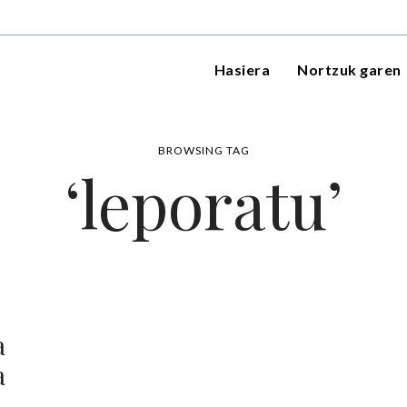
Hasiera
Nortzuk garen
BROWSING TAG
‘leporatu’
a
a