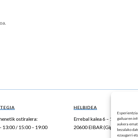
oa.
TEGIA
HELBIDEA
Esperientzia
henetik ostiralera:
Errebal kalea 6 – 1. ezk,
gailuaren in
aukera emate
– 13:00 / 15:00 – 19:00
20600 EIBAR (Gipuzkoa)
bezalako dat
ezaugarri eta