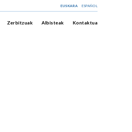
EUSKARA
ESPAÑOL
Zerbitzuak
Albisteak
Kontaktua