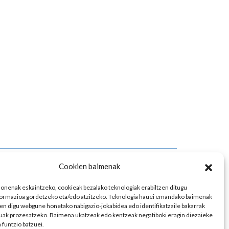
Cookien baimenak
KONTAKTUA
 onenak eskaintzeko, cookieak bezalako teknologiak erabiltzen ditugu
Telefonoa:
943 20 24 92
formazioa gordetzeko eta/edo atzitzeko. Teknologia hauei emandako baimenak
n digu webgune honetako nabigazio-jokabidea edo identifikatzaile bakarrak
E-maila:
info@laka.eus
uak prozesatzeko. Baimena ukatzeak edo kentzeak negatiboki eragin diezaieke
 funtzio batzuei.