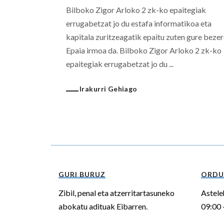
Bilboko Zigor Arloko 2 zk-ko epaitegiak
errugabetzat jo du estafa informatikoa eta
kapitala zuritzeagatik epaitu zuten gure bezer
Epaia irmoa da. Bilboko Zigor Arloko 2 zk-ko
epaitegiak errugabetzat jo du ...
Irakurri Gehiago
GURI BURUZ
ORDU
Zibil, penal eta atzerritartasuneko
Astele
abokatu adituak Eibarren.
09:00 