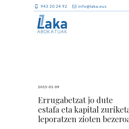
943 20 24 92
info@laka.eus
2015-01-09
Errugabetzat jo dute
estafa eta kapital zuriket
leporatzen zioten bezero