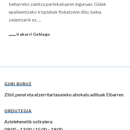
beharreko zaintza partekatuaren inguruan. Gidak
epaileentzako irizpideak finkatzenn ditu, baina
zalantzarik ez, ...
Irakurri Gehiago
GURI BURUZ
Zibil, penal eta atzerritartasuneko abokatu adituak Eibarren.
ORDUTEGIA
Astelehenetik ostiralera:
09:00 – 13:00 / 15:00 – 19:00