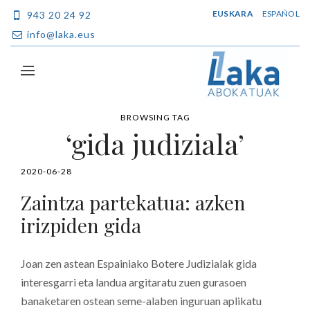
EUSKARA
ESPAÑOL
943 20 24 92
info@laka.eus
BROWSING TAG
‘gida judiziala’
2020-06-28
Zaintza partekatua: azken
irizpiden gida
Joan zen astean Espainiako Botere Judizialak gida
interesgarri eta landua argitaratu zuen gurasoen
banaketaren ostean seme-alaben inguruan aplikatu