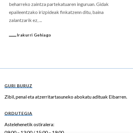
beharreko zaintza partekatuaren inguruan. Gidak
epaileentzako irizpideak finkatzenn ditu, baina
zalantzarik ez, ...
Irakurri Gehiago
GURI BURUZ
Zibil, penal eta atzerritartasuneko abokatu adituak Eibarren.
ORDUTEGIA
Astelehenetik ostiralera:
09:00 – 13:00 / 15:00 – 19:00