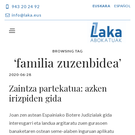
EUSKARA
ESPAÑOL
943 20 24 92
info@laka.eus
BROWSING TAG
‘familia zuzenbidea’
2020-06-28
Zaintza partekatua: azken
irizpiden gida
Joan zen astean Espainiako Botere Judizialak gida
interesgarri eta landua argitaratu zuen gurasoen
banaketaren ostean seme-alaben inguruan aplikatu