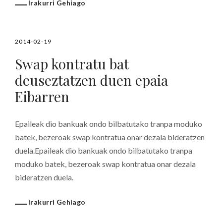
Irakurri Gehiago
2014-02-19
Swap kontratu bat
deuseztatzen duen epaia
Eibarren
Epaileak dio bankuak ondo bilbatutako tranpa moduko
batek, bezeroak swap kontratua onar dezala bideratzen
duela.Epaileak dio bankuak ondo bilbatutako tranpa
moduko batek, bezeroak swap kontratua onar dezala
bideratzen duela.
Irakurri Gehiago