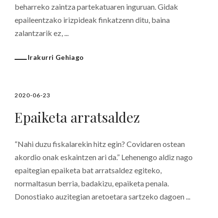
beharreko zaintza partekatuaren inguruan. Gidak
epaileentzako irizpideak finkatzenn ditu, baina
zalantzarik ez, ...
Irakurri Gehiago
2020-06-23
Epaiketa arratsaldez
“Nahi duzu fiskalarekin hitz egin? Covidaren ostean
akordio onak eskaintzen ari da.” Lehenengo aldiz nago
epaitegian epaiketa bat arratsaldez egiteko,
normaltasun berria, badakizu, epaiketa penala.
Donostiako auzitegian aretoetara sartzeko dagoen ...