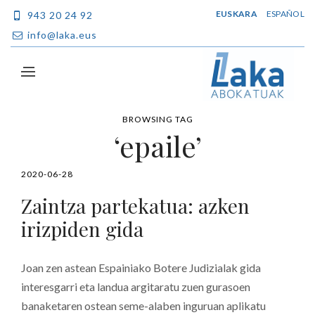
EUSKARA
ESPAÑOL
943 20 24 92
info@laka.eus
BROWSING TAG
‘epaile’
2020-06-28
Zaintza partekatua: azken
irizpiden gida
Joan zen astean Espainiako Botere Judizialak gida
interesgarri eta landua argitaratu zuen gurasoen
banaketaren ostean seme-alaben inguruan aplikatu