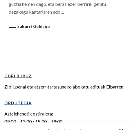
guztia hemen dago, eta beraz ezer berririk gehitu
dezakegu kantariaren edo ...
Irakurri Gehiago
GURI BURUZ
Zibil, penal eta atzerritartasuneko abokatu adituak Eibarren.
ORDUTEGIA
Astelehenetik ostiralera:
09:00 – 13:00 / 15:00 – 19:00