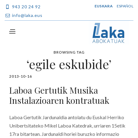
EUSKARA
ESPAÑOL
943 20 24 92
info@laka.eus
BROWSING TAG
‘egile eskubide’
2013-10-16
Laboa Gertutik Musika
Instalazioaren kontratuak
Laboa Gertutik Jardunaldia antolatu du Euskal Herriko
Unibertsitateko Mikel Laboa Katedrak, urriaren 15etik
17ra bitartean. Jardunaldi horiei buruzko informazio