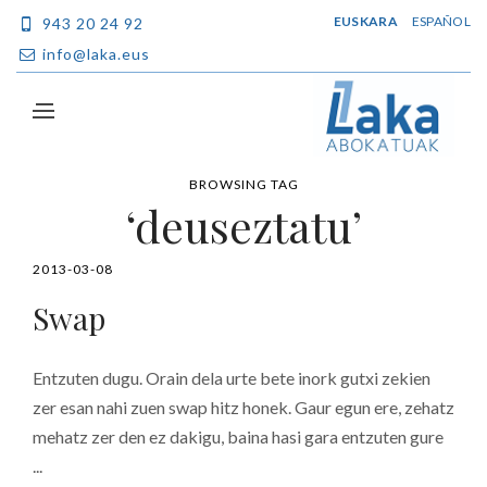
EUSKARA
ESPAÑOL
943 20 24 92
info@laka.eus
BROWSING TAG
‘deuseztatu’
2013-03-08
Swap
Entzuten dugu. Orain dela urte bete inork gutxi zekien
zer esan nahi zuen swap hitz honek. Gaur egun ere, zehatz
mehatz zer den ez dakigu, baina hasi gara entzuten gure
...