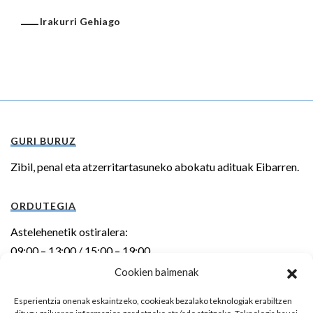
Irakurri Gehiago
GURI BURUZ
Zibil, penal eta atzerritartasuneko abokatu adituak Eibarren.
ORDUTEGIA
Astelehenetik ostiralera:
09:00 – 13:00 / 15:00 – 19:00
Cookien baimenak
HELBIDEA
Esperientzia onenak eskaintzeko, cookieak bezalako teknologiak erabiltzen