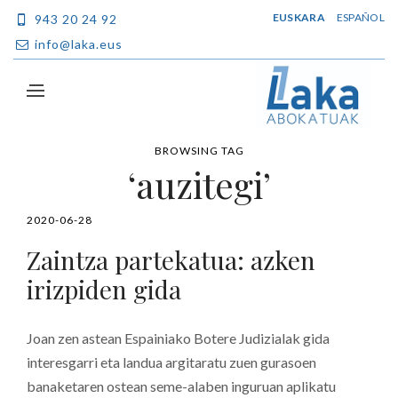
EUSKARA
ESPAÑOL
943 20 24 92
info@laka.eus
BROWSING TAG
‘auzitegi’
2020-06-28
Zaintza partekatua: azken
irizpiden gida
Joan zen astean Espainiako Botere Judizialak gida
interesgarri eta landua argitaratu zuen gurasoen
banaketaren ostean seme-alaben inguruan aplikatu