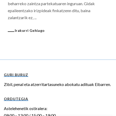
beharreko zaintza partekatuaren inguruan. Gidak
epaileentzako irizpideak finkatzenn ditu, baina
zalantzarik ez, ...
Irakurri Gehiago
GURI BURUZ
Zibil, penal eta atzerritartasuneko abokatu adituak Eibarren.
ORDUTEGIA
Astelehenetik ostiralera:
09:00 – 13:00 / 15:00 – 19:00